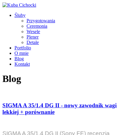
Śluby
Przygotowania
Ceremonia
Wesele
Plener
Detale
Portfolio
O mnie
Blog
Kontakt
Blog
SIGMA A 35/1.4 DG II - nowy zawodnik wagi
lekkiej + porównanie
SIGMA A 35/1.4 DG II (Sony FE) recenzja