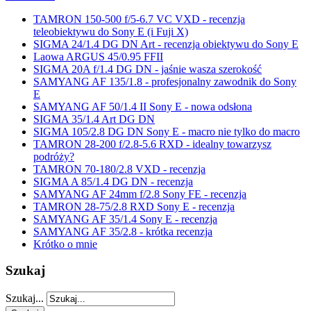
TAMRON 150-500 f/5-6.7 VC VXD - recenzja
teleobiektywu do Sony E (i Fuji X)
SIGMA 24/1.4 DG DN Art - recenzja obiektywu do Sony E
Laowa ARGUS 45/0.95 FFII
SIGMA 20A f/1.4 DG DN - jaśnie wasza szerokość
SAMYANG AF 135/1.8 - profesjonalny zawodnik do Sony
E
SAMYANG AF 50/1.4 II Sony E - nowa odsłona
SIGMA 35/1.4 Art DG DN
SIGMA 105/2.8 DG DN Sony E - macro nie tylko do macro
TAMRON 28-200 f/2.8-5.6 RXD - idealny towarzysz
podróży?
TAMRON 70-180/2.8 VXD - recenzja
SIGMA A 85/1.4 DG DN - recenzja
SAMYANG AF 24mm f/2.8 Sony FE - recenzja
TAMRON 28-75/2.8 RXD Sony E - recenzja
SAMYANG AF 35/1.4 Sony E - recenzja
SAMYANG AF 35/2.8 - krótka recenzja
Krótko o mnie
Szukaj
Szukaj...